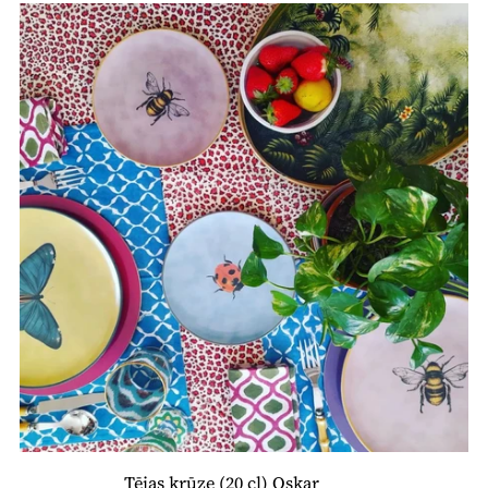
Tējas krūze (20 cl) Oskar