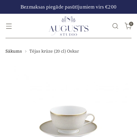
Bezmaksas piegāde pasūtījumiem virs €200
0
Sākums
Tējas krūze (20 cl) Oskar