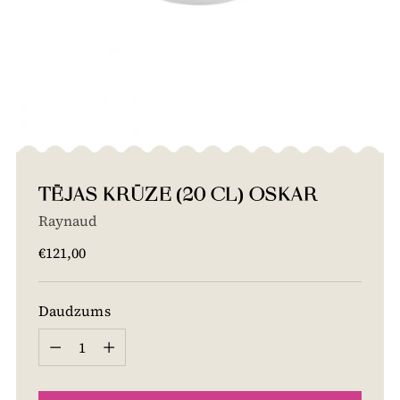
TĒJAS KRŪZE (20 CL) OSKAR
Raynaud
Cena
€121,00
Daudzums
Daudzums