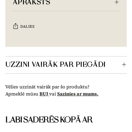
APRAKSTS
DALIES
Tiek
pievienots
grozam...
UZZINI VAIRĀK PAR PIEGĀDI
Vēlies uzzināt vairāk par šo produktu?
Apmeklē mūsu
BUJ
vai
Sazinies ar mums.
LABI SADERĒS KOPĀ AR