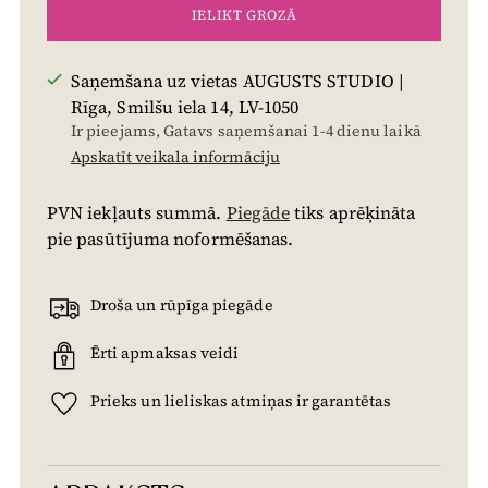
IELIKT GROZĀ
Saņemšana uz vietas AUGUSTS STUDIO |
Rīga, Smilšu iela 14, LV-1050
Ir pieejams, Gatavs saņemšanai 1-4 dienu laikā
Apskatīt veikala informāciju
PVN iekļauts summā.
Piegāde
tiks aprēķināta
pie pasūtījuma noformēšanas.
Droša un rūpīga piegāde
Ērti apmaksas veidi
Prieks un lieliskas atmiņas ir garantētas