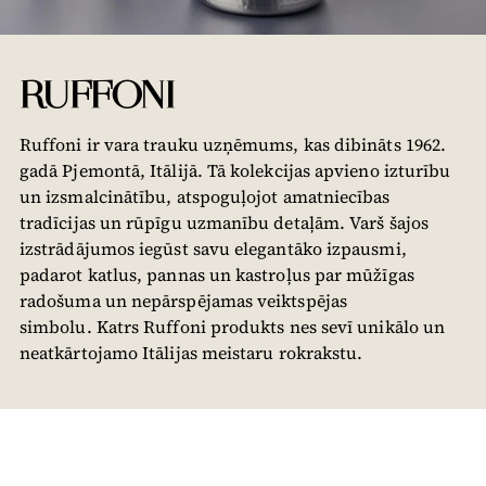
RUFFONI
Ruffoni ir vara trauku uzņēmums, kas dibināts 1962.
gadā Pjemontā, Itālijā. Tā kolekcijas apvieno izturību
un izsmalcinātību, atspoguļojot amatniecības
tradīcijas un rūpīgu uzmanību detaļām. Varš šajos
izstrādājumos iegūst savu elegantāko izpausmi,
padarot katlus, pannas un kastroļus par mūžīgas
radošuma un nepārspējamas veiktspējas
simbolu. Katrs Ruffoni produkts nes sevī unikālo un
neatkārtojamo Itālijas meistaru rokrakstu.