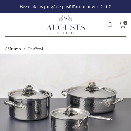
Bezmaksas piegāde pasūtījumiem virs €200
0
Sākums
Ruffoni