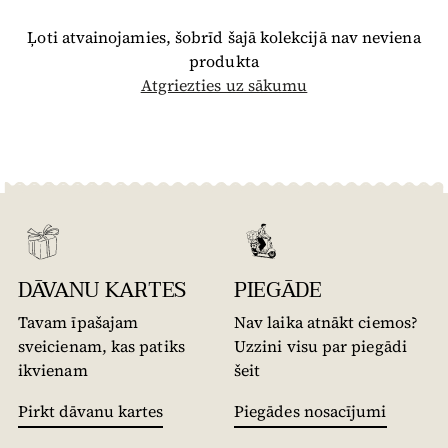
Ļoti atvainojamies, šobrīd šajā kolekcijā nav neviena
produkta
Atgriezties uz sākumu
DĀVANU KARTES
PIEGĀDE
Tavam īpašajam
Nav laika atnākt ciemos?
sveicienam, kas patiks
Uzzini visu par piegādi
ikvienam
šeit
Pirkt dāvanu kartes
Piegādes nosacījumi