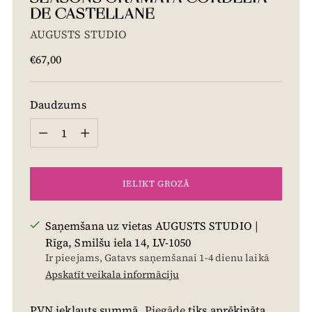
DE CASTELLANE
AUGUSTS STUDIO
Cena
€67,00
Daudzums
Daudzums
IELIKT GROZĀ
Saņemšana uz vietas AUGUSTS STUDIO |
Rīga, Smilšu iela 14, LV-1050
Ir pieejams, Gatavs saņemšanai 1-4 dienu laikā
Apskatīt veikala informāciju
PVN iekļauts summā.
Piegāde
tiks aprēķināta