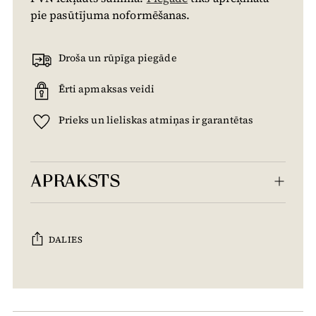
pie pasūtījuma noformēšanas.
Droša un rūpīga piegāde
Ērti apmaksas veidi
Prieks un lieliskas atmiņas ir garantētas
APRAKSTS
DALIES
Tiek
pievienots
grozam...