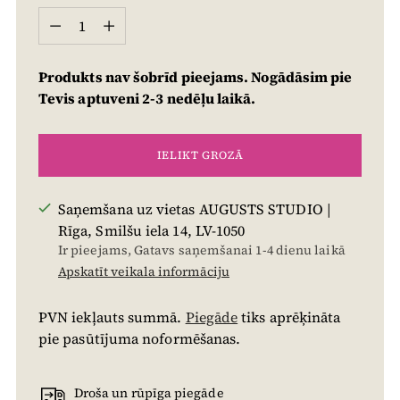
Daudzums
Produkts nav šobrīd pieejams. Nogādāsim pie
Tevis aptuveni 2-3 nedēļu laikā.
IELIKT GROZĀ
Saņemšana uz vietas AUGUSTS STUDIO |
Rīga, Smilšu iela 14, LV-1050
Ir pieejams, Gatavs saņemšanai 1-4 dienu laikā
Apskatīt veikala informāciju
PVN iekļauts summā.
Piegāde
tiks aprēķināta
pie pasūtījuma noformēšanas.
Droša un rūpīga piegāde