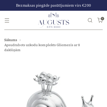
Bezmaksas piegāde pasūtījumiem virs €200
0
Sākums
Apsudrabots uzkodu komplekts Gliemezis ar 8
dakšiņām