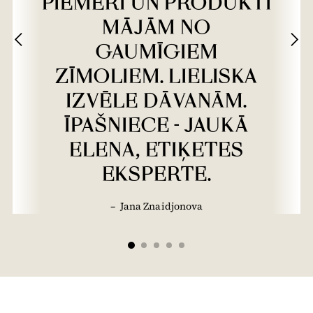
PIEMĒRI UN PRODUKTI
MĀJĀM NO
GAUMĪGIEM
ZĪMOLIEM. LIELISKA
IZVĒLE DĀVANĀM.
ĪPAŠNIECE - JAUKĀ
ELENA, ETIĶETES
EKSPERTE.
–
Jana Znaidjonova