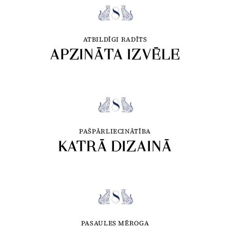
ATBILDĪGI RADĪTS
APZINĀTA IZVĒLE
PAŠPĀRLIECINĀTĪBA
KATRĀ DIZAINĀ
PASAULES MĒROGA