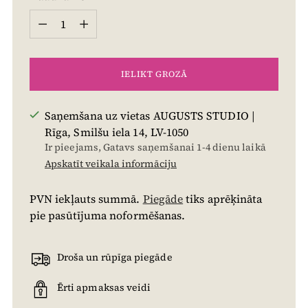
Daudzums
IELIKT GROZĀ
Saņemšana uz vietas AUGUSTS STUDIO |
Rīga, Smilšu iela 14, LV-1050
Ir pieejams, Gatavs saņemšanai 1-4 dienu laikā
Apskatīt veikala informāciju
PVN iekļauts summā.
Piegāde
tiks aprēķināta
pie pasūtījuma noformēšanas.
Droša un rūpīga piegāde
Ērti apmaksas veidi