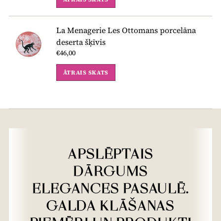
La Menagerie Les Ottomans porcelāna
deserta šķīvis
€46,00
ĀTRAIS SKATS
APSLĒPTAIS
DĀRGUMS
ELEGANCES PASAULĒ.
GALDA KLĀŠANAS