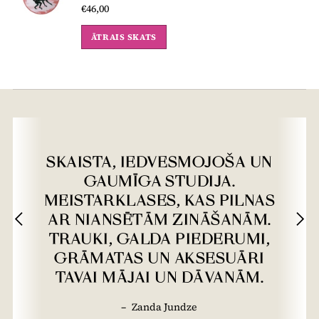
€46,00
ĀTRAIS SKATS
SKAISTA, IEDVESMOJOŠA UN
GAUMĪGA STUDIJA.
MEISTARKLASES, KAS PILNAS
AR NIANSĒTĀM ZINĀŠANĀM.
TRAUKI, GALDA PIEDERUMI,
GRĀMATAS UN AKSESUĀRI
TAVAI MĀJAI UN DĀVANĀM.
–
Zanda Jundze