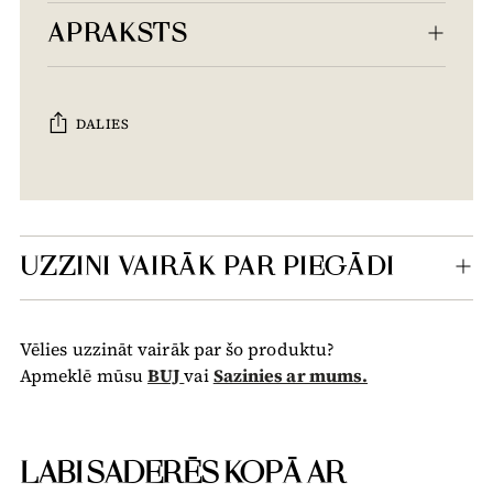
APRAKSTS
DALIES
Tiek
pievienots
grozam...
UZZINI VAIRĀK PAR PIEGĀDI
Vēlies uzzināt vairāk par šo produktu?
Apmeklē mūsu
BUJ
vai
Sazinies ar mums.
LABI SADERĒS KOPĀ AR