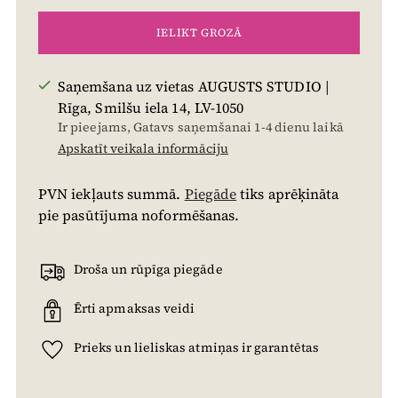
IELIKT GROZĀ
Saņemšana uz vietas AUGUSTS STUDIO |
Rīga, Smilšu iela 14, LV-1050
Ir pieejams, Gatavs saņemšanai 1-4 dienu laikā
Apskatīt veikala informāciju
PVN iekļauts summā.
Piegāde
tiks aprēķināta
pie pasūtījuma noformēšanas.
Droša un rūpīga piegāde
Ērti apmaksas veidi
Prieks un lieliskas atmiņas ir garantētas