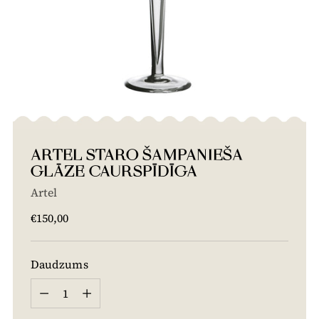
ARTEL STARO ŠAMPANIEŠA
GLĀZE CAURSPĪDĪGA
Artel
Cena
€150,00
Daudzums
Daudzums