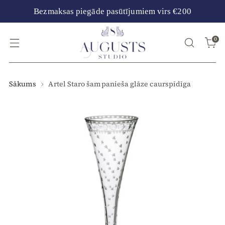
Bezmaksas piegāde pasūtījumiem virs €200
0
Sākums
Artel Staro šampanieša glāze caurspīdīga