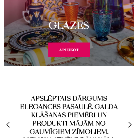
GLĀZES
APLŪKOT
APSLĒPTAIS DĀRGUMS
ELEGANCES PASAULĒ. GALDA
KLĀŠANAS PIEMĒRI UN
PRODUKTI MĀJĀM NO
GAUMĪGIEM ZĪMOLIEM.