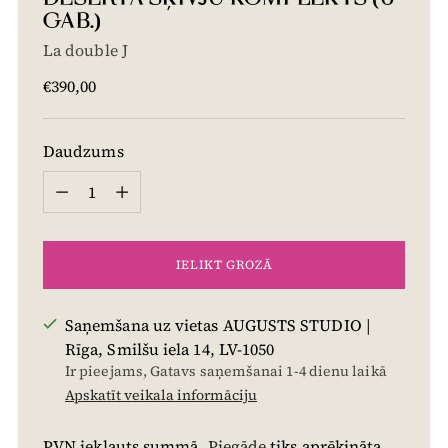
GAB.)
La double J
Cena
€390,00
Daudzums
Daudzums
IELIKT GROZĀ
Saņemšana uz vietas AUGUSTS STUDIO |
Rīga, Smilšu iela 14, LV-1050
Ir pieejams, Gatavs saņemšanai 1-4 dienu laikā
Apskatīt veikala informāciju
PVN iekļauts summā.
Piegāde
tiks aprēķināta