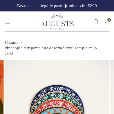
Bezmaksas piegāde pasūtījumiem virs €200
0
Sākums
Pineapple Mix porcelāna deserta šķīvju komplekts (6
gab.)