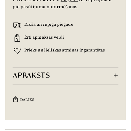
pie pasūtījuma noformēšanas.
Droša un rūpīga piegāde
Ērti apmaksas veidi
Prieks un lieliskas atmiņas ir garantētas
APRAKSTS
DALIES
Tiek
pievienots
grozam...