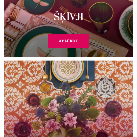
ŠĶĪVJI
APLŪKOT