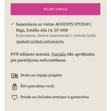
IELIKT GROZĀ
Saņemšana uz vietas AUGUSTS STUDIO |
Rīga, Smilšu iela 14, LV-1050
Ir pieejams, Gatavs saņemšanai 1-4 dienu laikā
Apskatīt veikala informāciju
PVN iekļauts summā.
Piegāde
tiks aprēķināta
pie pasūtījuma noformēšanas.
Droša un rūpīga piegāde
Ērti apmaksas veidi
Prieks un lieliskas atmiņas ir garantētas