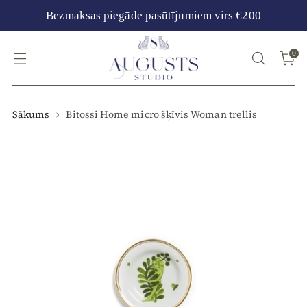
Bezmaksas piegāde pasūtījumiem virs €200
0
Sākums
Bitossi Home micro šķīvis Woman trellis