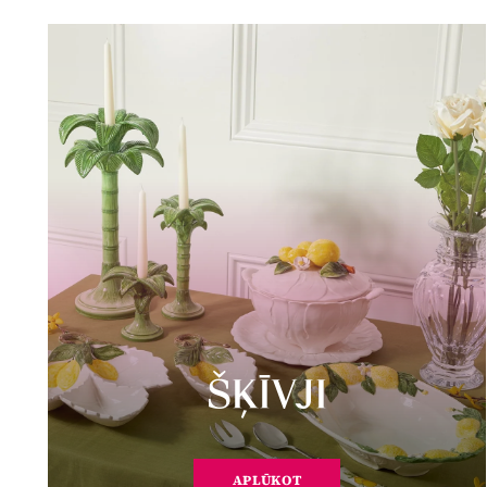
ŠĶĪVJI
APLŪKOT