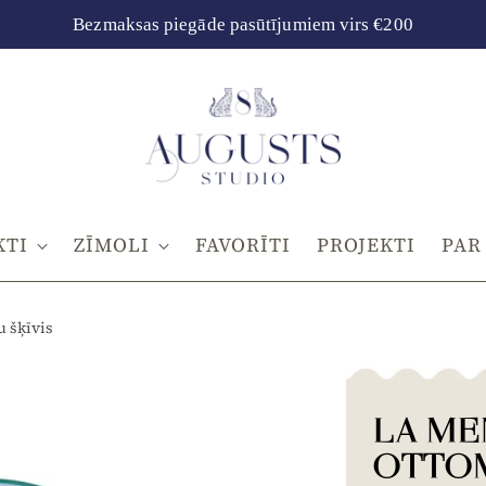
Bezmaksas piegāde pasūtījumiem virs €200
KTI
ZĪMOLI
FAVORĪTI
PROJEKTI
PAR
 šķīvis
LA ME
OTTO