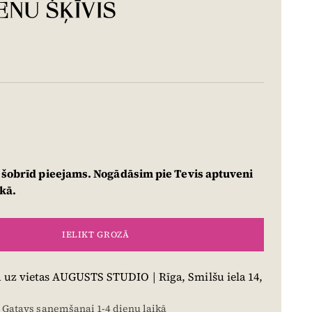
ENU ŠĶĪVIS
 šobrīd pieejams. Nogādāsim pie Tevis aptuveni
ikā.
IELIKT GROZĀ
uz vietas AUGUSTS STUDIO | Rīga, Smilšu iela 14,
, Gatavs saņemšanai 1-4 dienu laikā