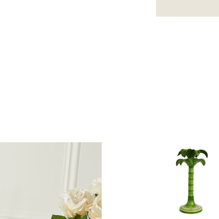
Tiek
pievienots
grozam...