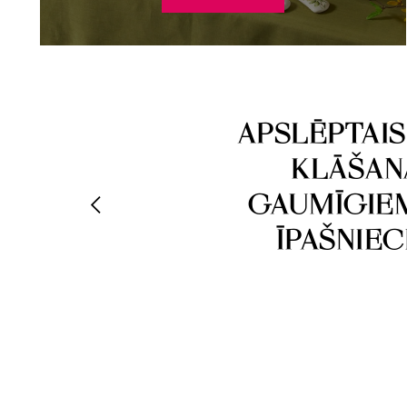
APSLĒPTAI
KLĀŠAN
GAUMĪGIEM
ĪPAŠNIEC