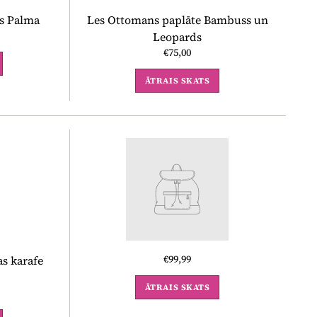
is Palma
Les Ottomans paplāte Bambuss un
Leopards
€75,00
ĀTRAIS SKATS
€99,99
s karafe
ĀTRAIS SKATS