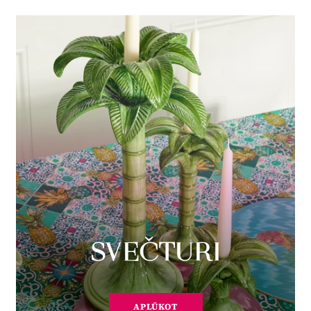
SVEČTURI
APLŪKOT