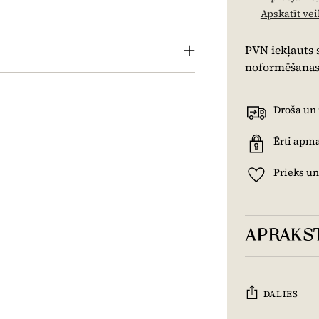
Apskatīt ve
PVN iekļauts
noformēšanas
Droša un
Ērti apm
Prieks un
APRAKS
DALIES