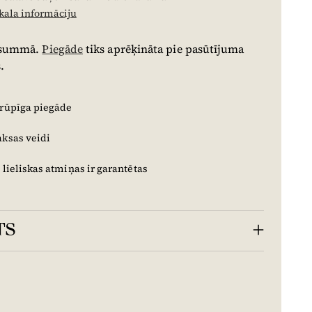
ikala informāciju
 summā.
Piegāde
tiks aprēķināta pie pasūtījuma
.
 rūpīga piegāde
aksas veidi
 lieliskas atmiņas ir garantētas
TS