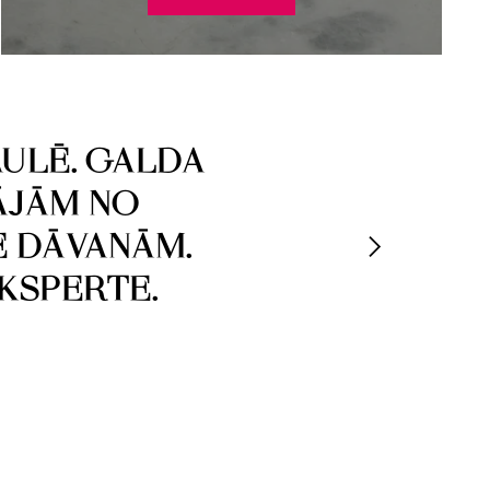
ULĒ. GALDA
ĀJĀM NO
E DĀVANĀM.
EKSPERTE.