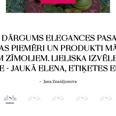
S DĀRGUMS ELEGANCES PASA
AS PIEMĒRI UN PRODUKTI M
 ZĪMOLIEM. LIELISKA IZVĒL
E - JAUKĀ ELENA, ETIĶETES 
–
Jana Znaidjonova