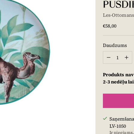
PUSDI
Les-Ottomans
Cena
€58,00
Daudzums
Daudzums
Produkts nav
2-3 nedēļu la
Saņemšana 
LV-1050
Ir pieejams