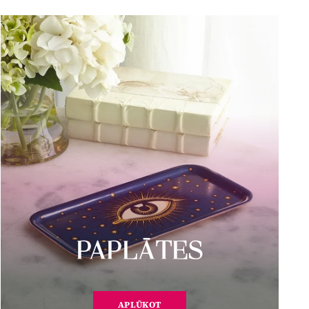
PAPLĀTES
APLŪKOT