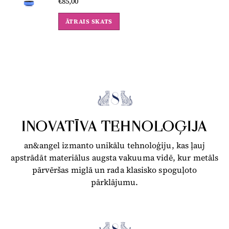
€85,00
ĀTRAIS SKATS
INOVATĪVA TEHNOLOĢIJA
an&angel izmanto unikālu tehnoloģiju, kas ļauj
apstrādāt materiālus augsta vakuuma vidē, kur metāls
pārvēršas miglā un rada klasisko spoguļoto
pārklājumu.