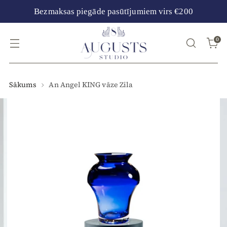
Bezmaksas piegāde pasūtījumiem virs €200
0
Sākums
An Angel KING vāze Zila