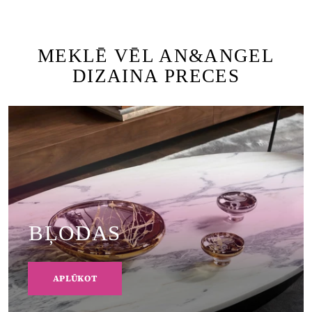
MEKLĒ VĒL AN&ANGEL
DIZAINA PRECES
BĻODAS
APLŪKOT