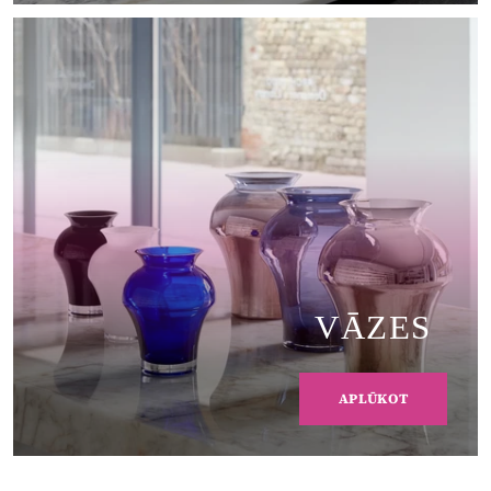
VĀZES
APLŪKOT