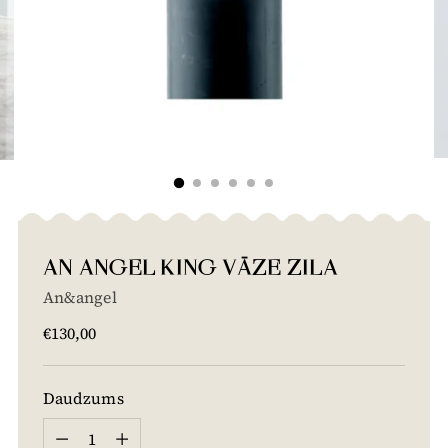
AN ANGEL KING VĀZE ZILA
An&angel
Cena
€130,00
Daudzums
Daudzums