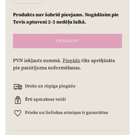
Produkts nav šobrīd pieejams. Nogādāsim pie
Tevis aptuveni 2-3 nedēļu laikā.
IZPĀRDOTS
PVN iekļauts summā.
Piegāde
tiks aprēķināta
pie pasūtījuma noformēšanas.
Droša un rūpīga piegāde
Ērti apmaksas veidi
Prieks un lieliskas atmiņas ir garantētas