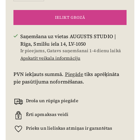
IELIKT GROZĀ
Saņemšana uz vietas AUGUSTS STUDIO |
Rīga, Smilšu iela 14, LV-1050
Ir pieejams, Gatavs saņemšanai 1-4 dienu laikā
Apskatīt veikala informāciju
PVN iekļauts summā.
Piegāde
tiks aprēķināta
pie pasūtījuma noformēšanas.
Droša un rūpīga piegāde
Ērti apmaksas veidi
Prieks un lieliskas atmiņas ir garantētas