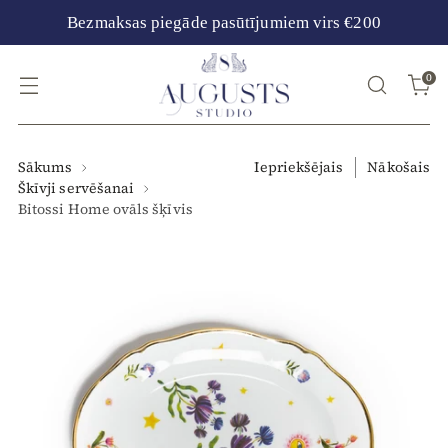
Bezmaksas piegāde pasūtījumiem virs €200
0
Sākums
Iepriekšējais
Nākošais
Škīvji servēšanai
Bitossi Home ovāls šķīvis