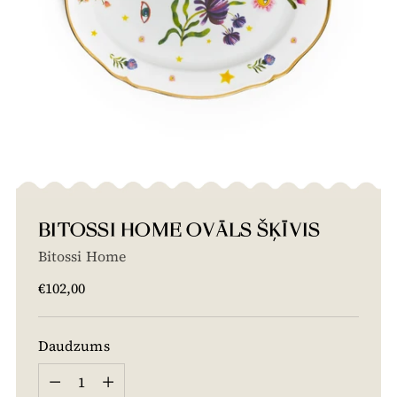
BITOSSI HOME OVĀLS ŠĶĪVIS
Bitossi Home
Cena
€102,00
Daudzums
Daudzums