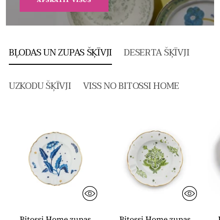
BĻODAS UN ZUPAS ŠĶĪVJI
DESERTA ŠĶĪVJI
UZKODU ŠĶĪVJI
VISS NO BITOSSI HOME
Bitossi Home zupas
Bitossi Home zupas