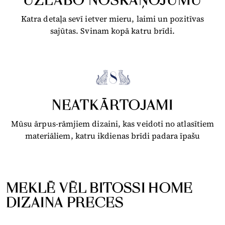
UZLABO NOSKAŅOJUMU
Katra detaļa sevī ietver mieru, laimi un pozitīvas
sajūtas. Svinam kopā katru brīdi.
NEATKĀRTOJAMI
Mūsu ārpus-rāmjiem dizaini, kas veidoti no atlasītiem
materiāliem, katru ikdienas brīdi padara īpašu
MEKLĒ VĒL BITOSSI HOME
DIZAINA PRECES