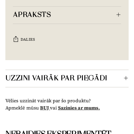
APRAKSTS
DALIES
Tiek
pievienots
grozam...
UZZINI VAIRĀK PAR PIEGĀDI
Vēlies uzzināt vairāk par šo produktu?
Apmeklē mūsu
BUJ
vai
Sazinies ar mums.