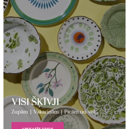
VISI ŠĶĪVJI
Zupām | Vakariņām | Picām un vēl...
APSKATĪT VISUS