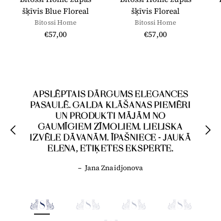
šķīvis Blue Floreal
šķīvis Floreal
Bitossi Home
Bitossi Home
€57,00
€57,00
SKAISTA, IEDVESMOJOŠA UN
APSLĒPTAIS DĀRGUMS ELEGANCES
GAUMĪGA STUDIJA. MEISTARKLASES,
PASAULĒ. GALDA KLĀŠANAS PIEMĒRI
KAS PILNAS AR NIANSĒTĀM
UN PRODUKTI MĀJĀM NO
ZINĀŠANĀM. TRAUKI, GALDA
GAUMĪGIEM ZĪMOLIEM. LIELISKA
PIEDERUMI, GRĀMATAS UN
IZVĒLE DĀVANĀM. ĪPAŠNIECE - JAUKĀ
AKSESUĀRI TAVAI MĀJAI UN
ELENA, ETIĶETES EKSPERTE.
DĀVANĀM.
–
Jana Znaidjonova
–
Zanda Jundze